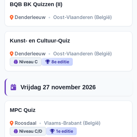
BQB BK Quizzen (II)
Denderleeuw
•
Oost-Vlaanderen (België)
Kunst- en Cultuur-Quiz
Denderleeuw
•
Oost-Vlaanderen (België)
Niveau C
8e editie
Vrijdag 27 november 2026
MPC Quiz
Roosdaal
•
Vlaams-Brabant (België)
Niveau C/D
1e editie