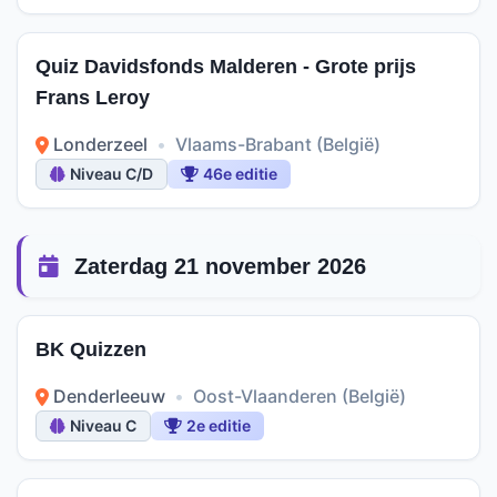
Quiz Davidsfonds Malderen - Grote prijs
Frans Leroy
Londerzeel
•
Vlaams-Brabant (België)
Niveau C/D
46e editie
Zaterdag 21 november 2026
BK Quizzen
Denderleeuw
•
Oost-Vlaanderen (België)
Niveau C
2e editie