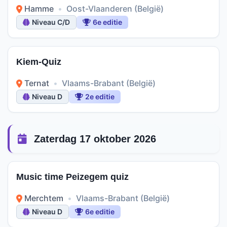
Hamme
•
Oost-Vlaanderen (België)
Niveau C/D
6e editie
Kiem-Quiz
Ternat
•
Vlaams-Brabant (België)
Niveau D
2e editie
Zaterdag 17 oktober 2026
Music time Peizegem quiz
Merchtem
•
Vlaams-Brabant (België)
Niveau D
6e editie