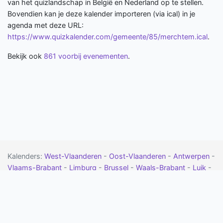
van het quizlandschap in België en Nederland op te stellen.
Bovendien kan je deze kalender importeren (via ical) in je
agenda met deze URL:
https://www.quizkalender.com/gemeente/85/merchtem.ical
.
Bekijk ook
861 voorbij evenementen
.
Kalenders:
West-Vlaanderen
-
Oost-Vlaanderen
-
Antwerpen
-
Vlaams-Brabant
-
Limburg
-
Brussel
-
Waals-Brabant
-
Luik
-
Namen
-
Henegouwen
-
Luxemburg
-
Drenthe
-
Flevoland
-
Friesland
-
Gelderland
-
Groningen
-
Limburg
-
Noord-Brabant
-
Noord-Holland
-
Overijssel
-
Utrecht
-
Zeeland
-
Zuid-
Holland
- Meer:
vragen
-
contact
-
google calendar