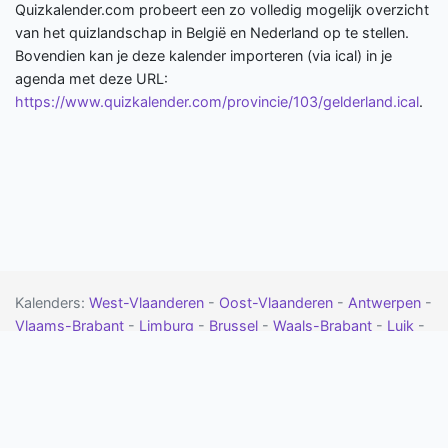
Quizkalender.com probeert een zo volledig mogelijk overzicht
van het quizlandschap in België en Nederland op te stellen.
Bovendien kan je deze kalender importeren (via ical) in je
agenda met deze URL:
https://www.quizkalender.com/provincie/103/gelderland.ical
.
Kalenders:
West-Vlaanderen
-
Oost-Vlaanderen
-
Antwerpen
-
Vlaams-Brabant
-
Limburg
-
Brussel
-
Waals-Brabant
-
Luik
-
Namen
-
Henegouwen
-
Luxemburg
-
Drenthe
-
Flevoland
-
Friesland
-
Gelderland
-
Groningen
-
Limburg
-
Noord-Brabant
-
Noord-Holland
-
Overijssel
-
Utrecht
-
Zeeland
-
Zuid-
Holland
- Meer:
vragen
-
contact
-
google calendar