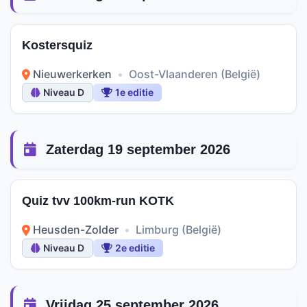
Kostersquiz
Nieuwerkerken
•
Oost-Vlaanderen (België)
Niveau D
1e editie
Zaterdag 19 september 2026
Quiz tvv 100km-run KOTK
Heusden-Zolder
•
Limburg (België)
Niveau D
2e editie
Vrijdag 25 september 2026