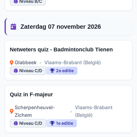
Niveau B/C
Zaterdag 07 november 2026
Netweters quiz - Badmintonclub Tienen
Glabbeek
•
Vlaams-Brabant (België)
Niveau C/D
2e editie
Quiz in F-majeur
Scherpenheuvel-
Vlaams-Brabant
•
Zichem
(België)
Niveau C/D
1e editie