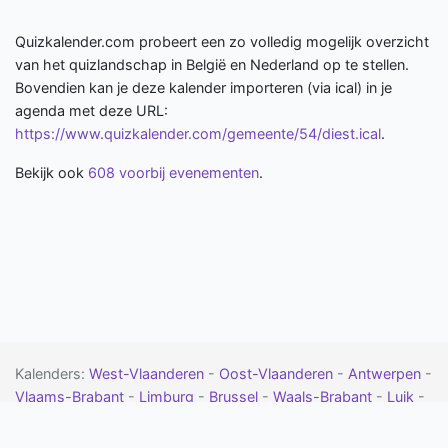
Quizkalender.com probeert een zo volledig mogelijk overzicht
van het quizlandschap in België en Nederland op te stellen.
Bovendien kan je deze kalender importeren (via ical) in je
agenda met deze URL:
https://www.quizkalender.com/gemeente/54/diest.ical
.
Bekijk ook
608 voorbij evenementen
.
Kalenders:
West-Vlaanderen
-
Oost-Vlaanderen
-
Antwerpen
-
Vlaams-Brabant
-
Limburg
-
Brussel
-
Waals-Brabant
-
Luik
-
Namen
-
Henegouwen
-
Luxemburg
-
Drenthe
-
Flevoland
-
Friesland
-
Gelderland
-
Groningen
-
Limburg
-
Noord-Brabant