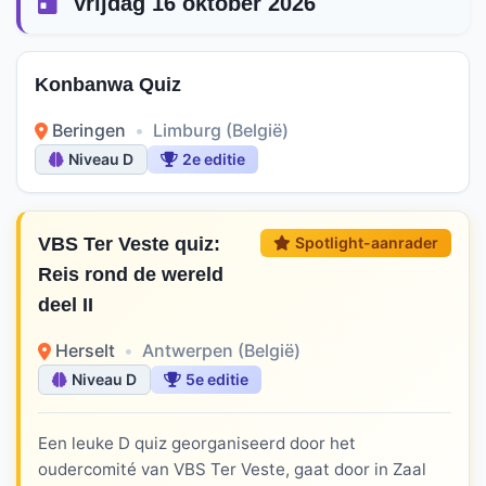
Vrijdag 16 oktober 2026
Konbanwa Quiz
Beringen
•
Limburg (België)
Niveau D
2e editie
VBS Ter Veste quiz:
Spotlight-aanrader
Reis rond de wereld
deel II
Herselt
•
Antwerpen (België)
Niveau D
5e editie
Een leuke D quiz georganiseerd door het
oudercomité van VBS Ter Veste, gaat door in Zaal