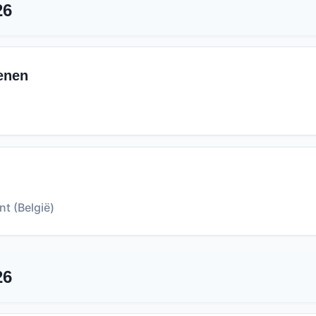
26
enen
t (België)
26