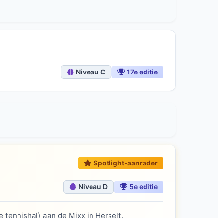
Niveau C
17e editie
Spotlight-aanrader
Niveau D
5e editie
 tennishal) aan de Mixx in Herselt.