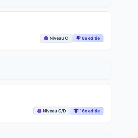
Niveau C
8e editie
Niveau C/D
16e editie