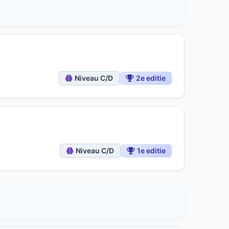
Niveau C/D
2e editie
Niveau C/D
1e editie