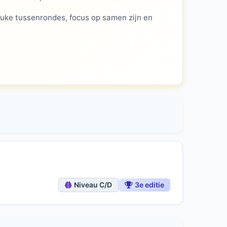
leuke tussenrondes, focus op samen zijn en
Niveau C/D
3e editie