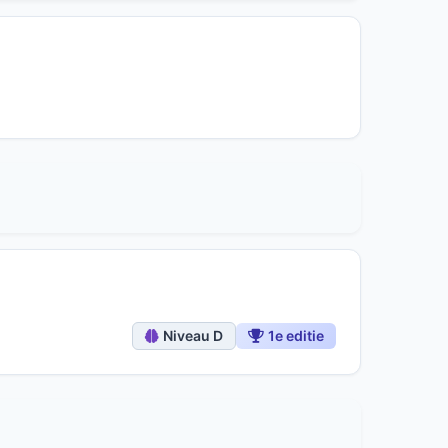
Niveau D
1e editie