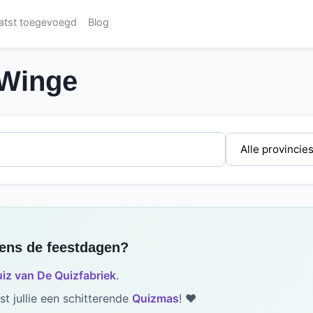
atst toegevoegd
Blog
-Winge
dens de feestdagen?
iz van De Quizfabriek
.
t jullie een schitterende
Quizmas
! ❤️