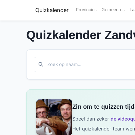
Quizkalender
Provincies
Gemeentes
La
Quizkalender Zandv
Zin om te quizzen tij
Speel dan zeker
de videoqu
Het quizkalender team wens