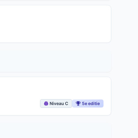
Niveau C
5e editie