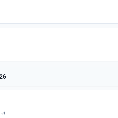
26
ië)