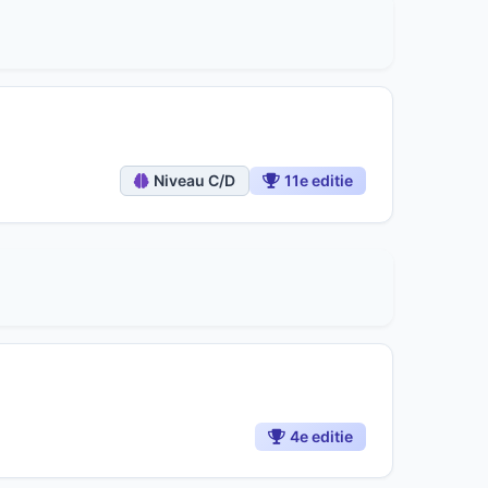
Niveau C/D
11e editie
4e editie