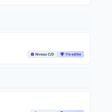
Niveau C/D
11e editie