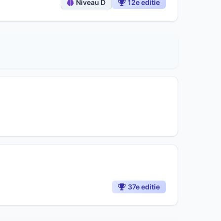
Niveau D
12e editie
37e editie