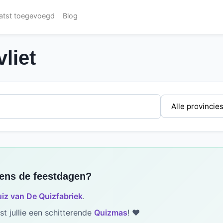
atst toegevoegd
Blog
liet
dens de feestdagen?
iz van De Quizfabriek
.
t jullie een schitterende
Quizmas
! ❤️