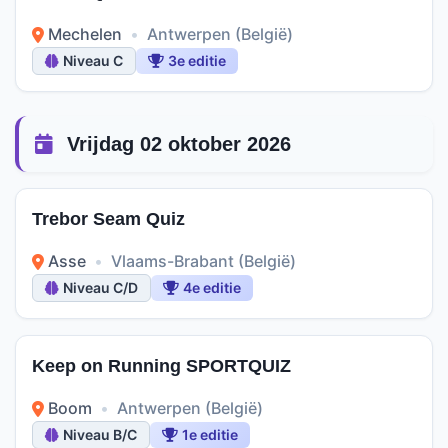
Mechelen
•
Antwerpen (België)
Niveau C
3e editie
Vrijdag 02 oktober 2026
Trebor Seam Quiz
Asse
•
Vlaams-Brabant (België)
Niveau C/D
4e editie
Keep on Running SPORTQUIZ
Boom
•
Antwerpen (België)
Niveau B/C
1e editie