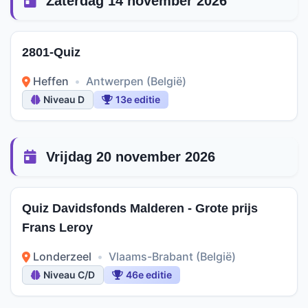
Zaterdag 14 november 2026
2801-Quiz
Heffen
•
Antwerpen (België)
Niveau D
13e editie
Vrijdag 20 november 2026
Quiz Davidsfonds Malderen - Grote prijs
Frans Leroy
Londerzeel
•
Vlaams-Brabant (België)
Niveau C/D
46e editie