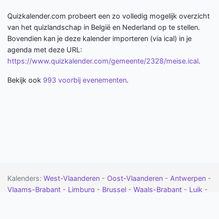
Quizkalender.com probeert een zo volledig mogelijk overzicht
van het quizlandschap in België en Nederland op te stellen.
Bovendien kan je deze kalender importeren (via ical) in je
agenda met deze URL:
https://www.quizkalender.com/gemeente/2328/meise.ical
.
Bekijk ook
993 voorbij evenementen
.
Kalenders:
West-Vlaanderen
-
Oost-Vlaanderen
-
Antwerpen
-
Vlaams-Brabant
-
Limburg
-
Brussel
-
Waals-Brabant
-
Luik
-
Namen
-
Henegouwen
-
Luxemburg
-
Drenthe
-
Flevoland
-
Friesland
-
Gelderland
-
Groningen
-
Limburg
-
Noord-Brabant