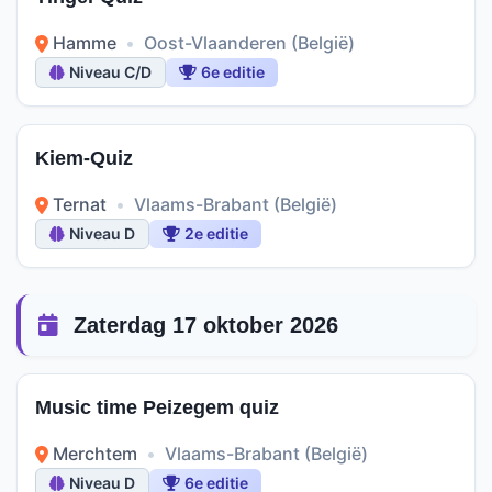
Hamme
•
Oost-Vlaanderen (België)
Niveau C/D
6e editie
Kiem-Quiz
Ternat
•
Vlaams-Brabant (België)
Niveau D
2e editie
Zaterdag 17 oktober 2026
Music time Peizegem quiz
Merchtem
•
Vlaams-Brabant (België)
Niveau D
6e editie