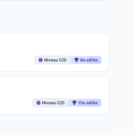
Niveau C/D
8e editie
Niveau C/D
15e editie