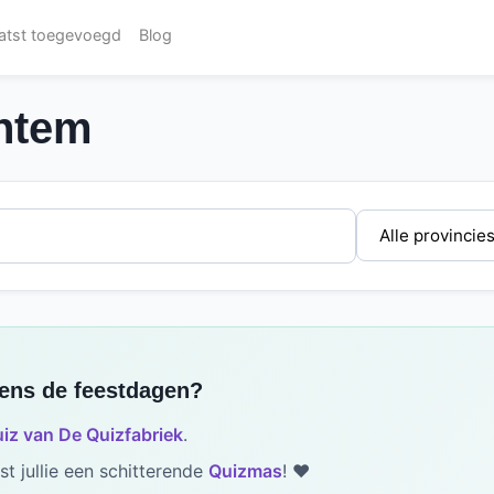
atst toegevoegd
Blog
ntem
dens de feestdagen?
iz van De Quizfabriek
.
t jullie een schitterende
Quizmas
! ❤️