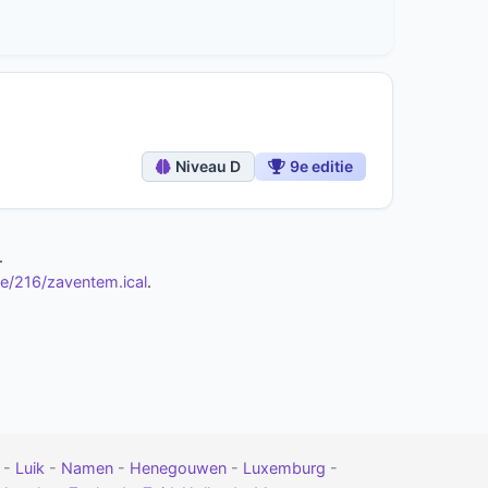
Niveau D
9e editie
.
e/216/zaventem.ical
.
t
-
Luik
-
Namen
-
Henegouwen
-
Luxemburg
-