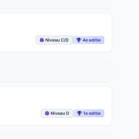
Niveau C/D
4e editie
Niveau D
1e editie