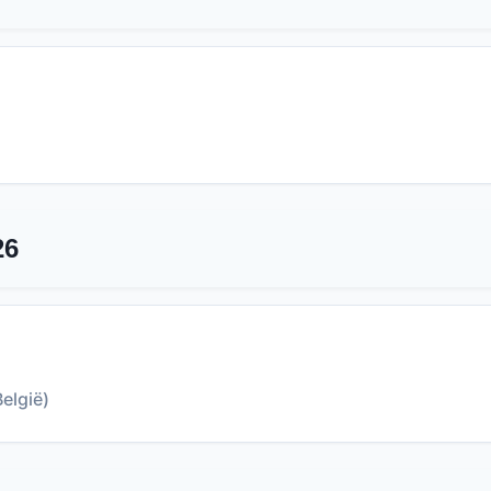
26
elgië)