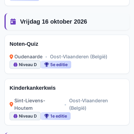
Vrijdag 16 oktober 2026
Noten-Quiz
Oudenaarde
•
Oost-Vlaanderen (België)
Niveau D
5e editie
Kinderkankerkwis
Sint-Lievens-
Oost-Vlaanderen
•
Houtem
(België)
Niveau D
1e editie