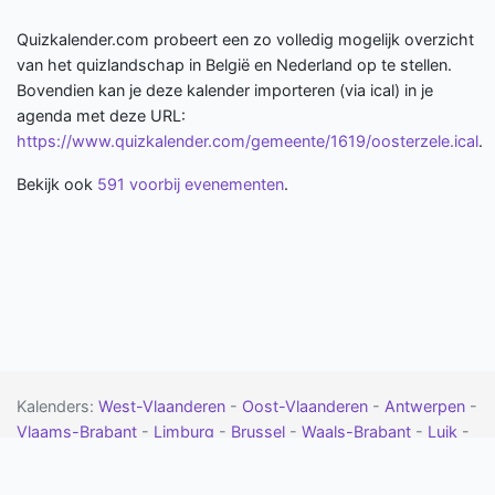
Quizkalender.com probeert een zo volledig mogelijk overzicht
van het quizlandschap in België en Nederland op te stellen.
Bovendien kan je deze kalender importeren (via ical) in je
agenda met deze URL:
https://www.quizkalender.com/gemeente/1619/oosterzele.ical
.
Bekijk ook
591 voorbij evenementen
.
Kalenders:
West-Vlaanderen
-
Oost-Vlaanderen
-
Antwerpen
-
Vlaams-Brabant
-
Limburg
-
Brussel
-
Waals-Brabant
-
Luik
-
Namen
-
Henegouwen
-
Luxemburg
-
Drenthe
-
Flevoland
-
Friesland
-
Gelderland
-
Groningen
-
Limburg
-
Noord-Brabant