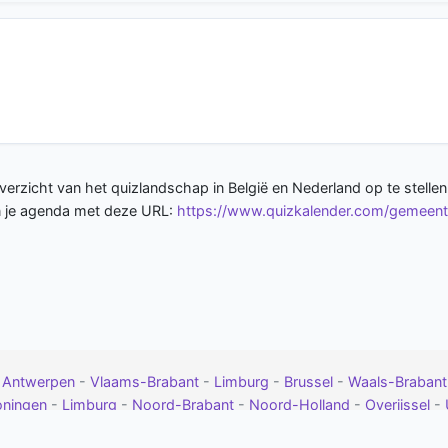
erzicht van het quizlandschap in België en Nederland op te stellen
in je agenda met deze URL:
https://www.quizkalender.com/gemeente
-
Antwerpen
-
Vlaams-Brabant
-
Limburg
-
Brussel
-
Waals-Braban
oningen
-
Limburg
-
Noord-Brabant
-
Noord-Holland
-
Overijssel
-