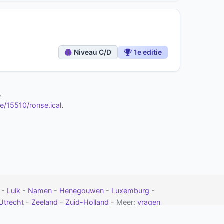
Niveau C/D
1e editie
.
/15510/ronse.ical
.
t
-
Luik
-
Namen
-
Henegouwen
-
Luxemburg
-
Utrecht
-
Zeeland
-
Zuid-Holland
- Meer:
vragen