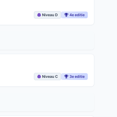
Niveau D
4e editie
Niveau C
3e editie