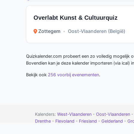
Overlabt Kunst & Cultuurquiz
Zottegem
•
Oost-Vlaanderen (België)
Quizkalender.com probeert een zo volledig mogelijk ov
Bovendien kan je deze kalender importeren (via ical) 
Bekijk ook
256 voorbij evenementen
.
Kalenders:
West-Vlaanderen
-
Oost-Vlaanderen
Drenthe
-
Flevoland
-
Friesland
-
Gelderland
-
Gr
-
contact
-
google calendar