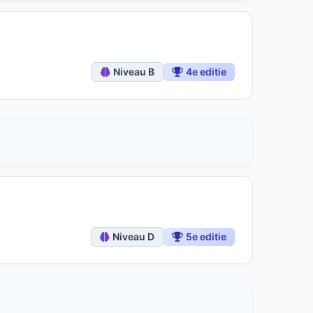
Niveau B
4e editie
Niveau D
5e editie