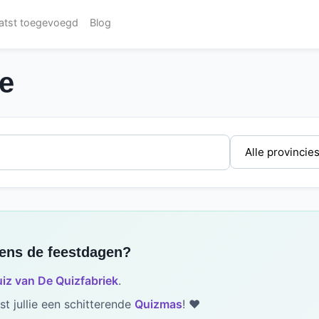
atst toegevoegd
Blog
e
dens de feestdagen?
iz van De Quizfabriek
.
t jullie een schitterende
Quizmas
! ❤️