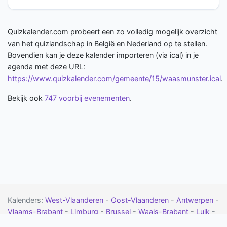
Quizkalender.com probeert een zo volledig mogelijk overzicht
van het quizlandschap in België en Nederland op te stellen.
Bovendien kan je deze kalender importeren (via ical) in je
agenda met deze URL:
https://www.quizkalender.com/gemeente/15/waasmunster.ical
.
Bekijk ook
747 voorbij evenementen
.
Kalenders:
West-Vlaanderen
-
Oost-Vlaanderen
-
Antwerpen
-
Vlaams-Brabant
-
Limburg
-
Brussel
-
Waals-Brabant
-
Luik
-
Namen
-
Henegouwen
-
Luxemburg
-
Drenthe
-
Flevoland
-