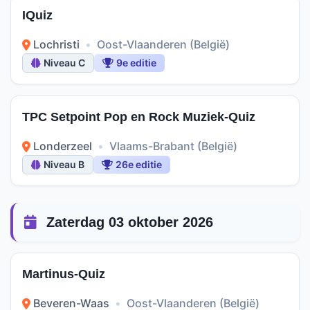
IQuiz
Lochristi
•
Oost-Vlaanderen (België)
Niveau C
9e editie
TPC Setpoint Pop en Rock Muziek-Quiz
Londerzeel
•
Vlaams-Brabant (België)
Niveau B
26e editie
Zaterdag 03 oktober 2026
Martinus-Quiz
Beveren-Waas
•
Oost-Vlaanderen (België)