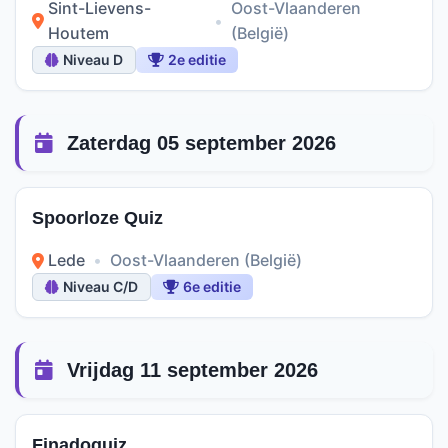
Sint-Lievens-
Oost-Vlaanderen
•
Houtem
(België)
Niveau D
2e editie
Zaterdag 05 september 2026
Spoorloze Quiz
Lede
•
Oost-Vlaanderen (België)
Niveau C/D
6e editie
Vrijdag 11 september 2026
Finadoquiz