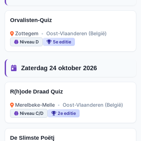
Orvalisten-Quiz
Zottegem
•
Oost-Vlaanderen (België)
Niveau D
5e editie
Zaterdag 24 oktober 2026
R(h)ode Draad Quiz
Merelbeke-Melle
•
Oost-Vlaanderen (België)
Niveau C/D
2e editie
De Slimste Poëtj