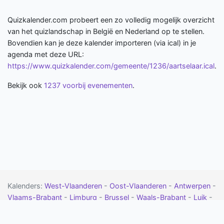
Quizkalender.com probeert een zo volledig mogelijk overzicht
van het quizlandschap in België en Nederland op te stellen.
Bovendien kan je deze kalender importeren (via ical) in je
agenda met deze URL:
https://www.quizkalender.com/gemeente/1236/aartselaar.ical
.
Bekijk ook
1237 voorbij evenementen
.
Kalenders:
West-Vlaanderen
-
Oost-Vlaanderen
-
Antwerpen
-
Vlaams-Brabant
-
Limburg
-
Brussel
-
Waals-Brabant
-
Luik
-
Namen
-
Henegouwen
-
Luxemburg
-
Drenthe
-
Flevoland
-
Friesland
-
Gelderland
-
Groningen
-
Limburg
-
Noord-Brabant