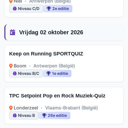
Niel
•
Antwerpen (België)
Niveau C/D
2e editie
Vrijdag 02 oktober 2026
Keep on Running SPORTQUIZ
Boom
•
Antwerpen (België)
Niveau B/C
1e editie
TPC Setpoint Pop en Rock Muziek-Quiz
Londerzeel
•
Vlaams-Brabant (België)
Niveau B
26e editie