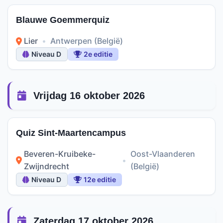
Blauwe Goemmerquiz
Lier
•
Antwerpen (België)
Niveau D
2e editie
Vrijdag 16 oktober 2026
Quiz Sint-Maartencampus
Beveren-Kruibeke-
Oost-Vlaanderen
•
Zwijndrecht
(België)
Niveau D
12e editie
Zaterdag 17 oktober 2026