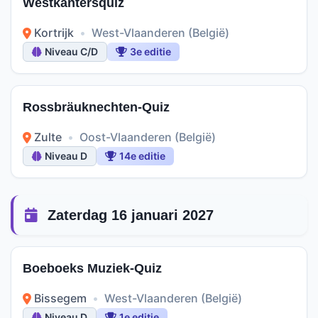
Westkantersquiz
Kortrijk
•
West-Vlaanderen (België)
Niveau C/D
3e editie
Rossbräuknechten-Quiz
Zulte
•
Oost-Vlaanderen (België)
Niveau D
14e editie
Zaterdag 16 januari 2027
Boeboeks Muziek-Quiz
Bissegem
•
West-Vlaanderen (België)
Niveau D
1e editie