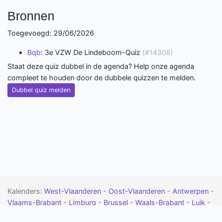
Bronnen
Toegevoegd: 29/06/2026
Bqb
: 3e VZW De Lindeboom-Quiz
(#14308)
Staat deze quiz dubbel in de agenda? Help onze agenda
compleet te houden door de dubbele quizzen te melden.
Dubbel quiz melden
Kalenders:
West-Vlaanderen
-
Oost-Vlaanderen
-
Antwerpen
-
Vlaams-Brabant
-
Limburg
-
Brussel
-
Waals-Brabant
-
Luik
-
Namen
-
Henegouwen
-
Luxemburg
-
Drenthe
-
Flevoland
-