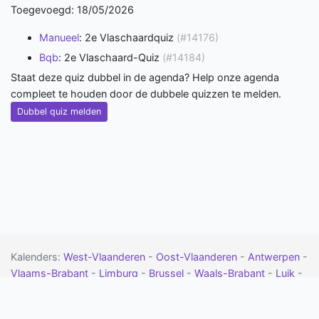
Toegevoegd: 18/05/2026
Manueel
: 2e Vlaschaardquiz
(#14176)
Bqb
: 2e Vlaschaard-Quiz
(#14184)
Staat deze quiz dubbel in de agenda? Help onze agenda
compleet te houden door de dubbele quizzen te melden.
Dubbel quiz melden
Kalenders:
West-Vlaanderen
-
Oost-Vlaanderen
-
Antwerpen
-
Vlaams-Brabant
-
Limburg
-
Brussel
-
Waals-Brabant
-
Luik
-
Namen
-
Henegouwen
-
Luxemburg
-
Drenthe
-
Flevoland
-
Friesland
-
Gelderland
-
Groningen
-
Limburg
-
Noord-Brabant