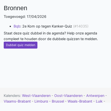
Bronnen
Toegevoegd: 17/04/2026
Bqb
: 2e Kom op tegen Kanker-Quiz
(#14035)
Staat deze quiz dubbel in de agenda? Help onze agenda
compleet te houden door de dubbele quizzen te melden.
Dubbel quiz melden
Kalenders:
West-Vlaanderen
-
Oost-Vlaanderen
-
Antwerpen
-
Vlaams-Brabant
-
Limburg
-
Brussel
-
Waals-Brabant
-
Luik
-
Namen
-
Henegouwen
-
Luxemburg
-
Drenthe
-
Flevoland
-