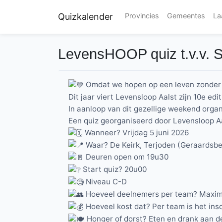
Quizkalender
Provincies
Gemeentes
La
LevensHOOP quiz t.v.v. S
Omdat we hopen op een leven zonder 
Dit jaar viert Levensloop Aalst zijn 10e e
In aanloop van dit gezellige weekend org
Een quiz georganiseerd door Levensloop Aa
Wanneer? Vrijdag 5 juni 2026
Waar? De Keirk, Terjoden (Geraardsb
Deuren open om 19u30
Start quiz? 20u00
Niveau C-D
Hoeveel deelnemers per team? Maxi
Hoeveel kost dat? Per team is het insc
Honger of dorst? Eten en drank aan d