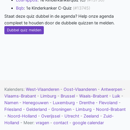
Bqb
: 1e Kinderkanker C-Quiz
(#13745)
Staat deze quiz dubbel in de agenda? Help onze agenda
compleet te houden door de dubbele quizzen te melden.
Dubbel quiz melden
Kalenders:
West-Vlaanderen
-
Oost-Vlaanderen
-
Antwerpen
-
Vlaams-Brabant
-
Limburg
-
Brussel
-
Waals-Brabant
-
Luik
-
Namen
-
Henegouwen
-
Luxemburg
-
Drenthe
-
Flevoland
-
Friesland
-
Gelderland
-
Groningen
-
Limburg
-
Noord-Brabant
-
Noord-Holland
-
Overijssel
-
Utrecht
-
Zeeland
-
Zuid-
Holland
- Meer:
vragen
-
contact
-
google calendar