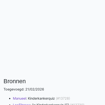
Bronnen
Toegevoegd: 21/02/2026
Manueel
: Kinderkankerquiz
(#13728)
LosFlippos
: 1e Kinderkankerquiz (C)
(#13730)