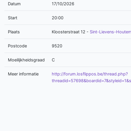
Datum
17/10/2026
Start
20:00
Plaats
Kloosterstraat 12
-
Sint-Lievens-Houte
Postcode
9520
Moeilijkheidsgraad
C
Meer informatie
http://forum.losflippos.be/thread.php?
threadid=57698&boardid=7&styleid=1