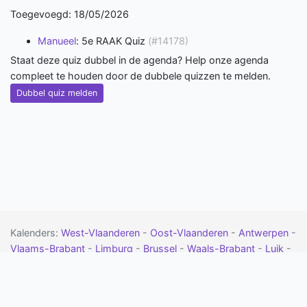
Toegevoegd: 18/05/2026
Manueel
: 5e RAAK Quiz
(#14178)
Staat deze quiz dubbel in de agenda? Help onze agenda
compleet te houden door de dubbele quizzen te melden.
Dubbel quiz melden
Kalenders:
West-Vlaanderen
-
Oost-Vlaanderen
-
Antwerpen
-
Vlaams-Brabant
-
Limburg
-
Brussel
-
Waals-Brabant
-
Luik
-
Namen
-
Henegouwen
-
Luxemburg
-
Drenthe
-
Flevoland
-
Friesland
-
Gelderland
-
Groningen
-
Limburg
-
Noord-Brabant
-
Noord-Holland
-
Overijssel
-
Utrecht
-
Zeeland
-
Zuid-