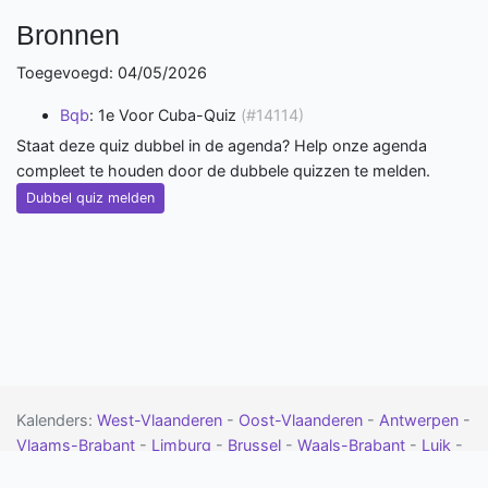
Bronnen
Toegevoegd: 04/05/2026
Bqb
: 1e Voor Cuba-Quiz
(#14114)
Staat deze quiz dubbel in de agenda? Help onze agenda
compleet te houden door de dubbele quizzen te melden.
Dubbel quiz melden
Kalenders:
West-Vlaanderen
-
Oost-Vlaanderen
-
Antwerpen
-
Vlaams-Brabant
-
Limburg
-
Brussel
-
Waals-Brabant
-
Luik
-
Namen
-
Henegouwen
-
Luxemburg
-
Drenthe
-
Flevoland
-