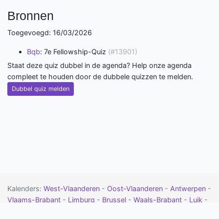
Bronnen
Toegevoegd: 16/03/2026
Bqb
: 7e Fellowship-Quiz
(#13901)
Staat deze quiz dubbel in de agenda? Help onze agenda
compleet te houden door de dubbele quizzen te melden.
Dubbel quiz melden
Kalenders:
West-Vlaanderen
-
Oost-Vlaanderen
-
Antwerpen
-
Vlaams-Brabant
-
Limburg
-
Brussel
-
Waals-Brabant
-
Luik
-
Namen
-
Henegouwen
-
Luxemburg
-
Drenthe
-
Flevoland
-