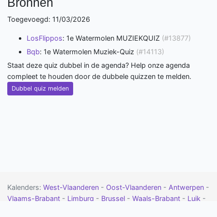
Bronnen
Toegevoegd: 11/03/2026
LosFlippos
: 1e Watermolen MUZIEKQUIZ
(#13877)
Bqb
: 1e Watermolen Muziek-Quiz
(#14113)
Staat deze quiz dubbel in de agenda? Help onze agenda
compleet te houden door de dubbele quizzen te melden.
Dubbel quiz melden
Kalenders:
West-Vlaanderen
-
Oost-Vlaanderen
-
Antwerpen
-
Vlaams-Brabant
-
Limburg
-
Brussel
-
Waals-Brabant
-
Luik
-
Namen
-
Henegouwen
-
Luxemburg
-
Drenthe
-
Flevoland
-