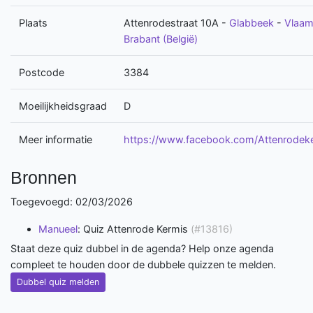
Plaats
Attenrodestraat 10A
-
Glabbeek
-
Vlaam
Brabant (België)
Postcode
3384
Moeilijkheidsgraad
D
Meer informatie
https://www.facebook.com/Attenrodek
Bronnen
Toegevoegd: 02/03/2026
Manueel
: Quiz Attenrode Kermis
(#13816)
Staat deze quiz dubbel in de agenda? Help onze agenda
compleet te houden door de dubbele quizzen te melden.
Dubbel quiz melden