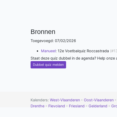
Bronnen
Toegevoegd: 07/02/2026
Manueel
: 12e Voetbalquiz Roccastrada
(#1
Staat deze quiz dubbel in de agenda? Help onze
Dubbel quiz melden
Kalenders:
West-Vlaanderen
-
Oost-Vlaanderen
Drenthe
-
Flevoland
-
Friesland
-
Gelderland
-
Gr
-
contact
-
google calendar