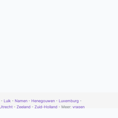
t
-
Luik
-
Namen
-
Henegouwen
-
Luxemburg
-
Utrecht
-
Zeeland
-
Zuid-Holland
- Meer:
vragen