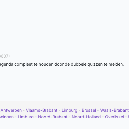
3607)
 agenda compleet te houden door de dubbele quizzen te melden.
-
Antwerpen
-
Vlaams-Brabant
-
Limburg
-
Brussel
-
Waals-Braban
oningen
-
Limburg
-
Noord-Brabant
-
Noord-Holland
-
Overijssel
-