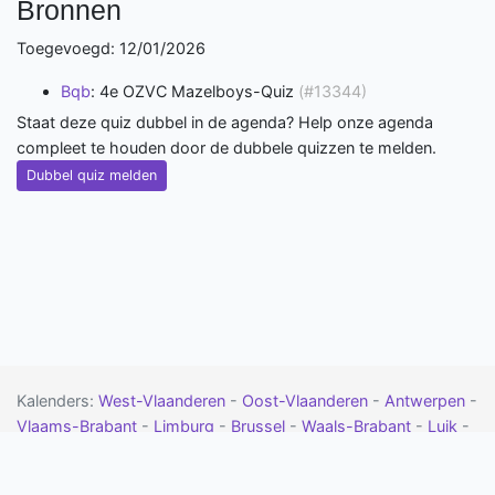
Bronnen
Toegevoegd: 12/01/2026
Bqb
: 4e OZVC Mazelboys-Quiz
(#13344)
Staat deze quiz dubbel in de agenda? Help onze agenda
compleet te houden door de dubbele quizzen te melden.
Dubbel quiz melden
Kalenders:
West-Vlaanderen
-
Oost-Vlaanderen
-
Antwerpen
-
Vlaams-Brabant
-
Limburg
-
Brussel
-
Waals-Brabant
-
Luik
-
Namen
-
Henegouwen
-
Luxemburg
-
Drenthe
-
Flevoland
-
Friesland
-
Gelderland
-
Groningen
-
Limburg
-
Noord-Brabant