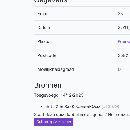
Editie
25
Datum
27/11
Plaats
Koerse
Postcode
3582
Moeilijkheidsgraad
D
Bronnen
Toegevoegd: 14/12/2025
Bqb
: 25e RaaK Koersel-Quiz
(#13079)
Staat deze quiz dubbel in de agenda? Help onze
Dubbel quiz melden