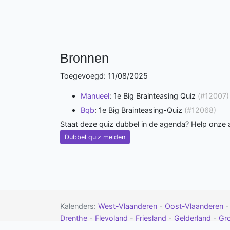
Bronnen
Toegevoegd: 11/08/2025
Manueel
: 1e Big Brainteasing Quiz
(#12007)
Bqb
: 1e Big Brainteasing-Quiz
(#12068)
Staat deze quiz dubbel in de agenda? Help onze
Dubbel quiz melden
Kalenders:
West-Vlaanderen
-
Oost-Vlaanderen
Drenthe
-
Flevoland
-
Friesland
-
Gelderland
-
Gr
-
contact
-
google calendar