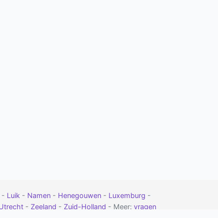
t
-
Luik
-
Namen
-
Henegouwen
-
Luxemburg
-
Utrecht
-
Zeeland
-
Zuid-Holland
- Meer:
vragen