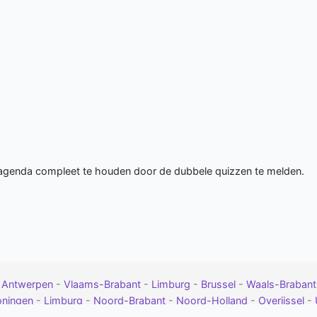
 agenda compleet te houden door de dubbele quizzen te melden.
-
Antwerpen
-
Vlaams-Brabant
-
Limburg
-
Brussel
-
Waals-Braban
oningen
-
Limburg
-
Noord-Brabant
-
Noord-Holland
-
Overijssel
-