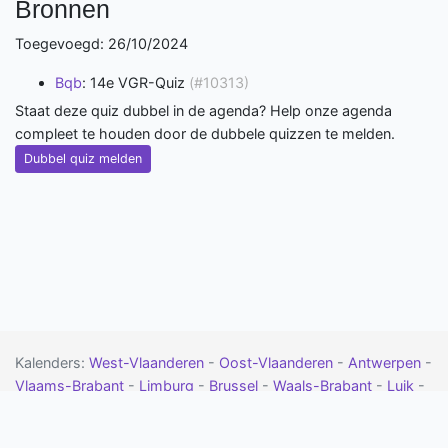
Bronnen
Toegevoegd: 26/10/2024
Bqb
: 14e VGR-Quiz
(#10313)
Staat deze quiz dubbel in de agenda? Help onze agenda
compleet te houden door de dubbele quizzen te melden.
Dubbel quiz melden
Kalenders:
West-Vlaanderen
-
Oost-Vlaanderen
-
Antwerpen
-
Vlaams-Brabant
-
Limburg
-
Brussel
-
Waals-Brabant
-
Luik
-
Namen
-
Henegouwen
-
Luxemburg
-
Drenthe
-
Flevoland
-
Friesland
-
Gelderland
-
Groningen
-
Limburg
-
Noord-Brabant